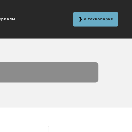
ериалы
о технопарке