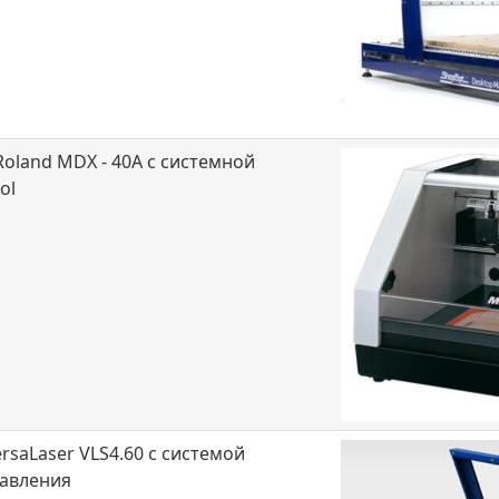
oland MDX - 40A с системной
ol
rsaLaser VLS4.60 с системой
давления