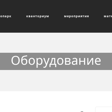
нопарк
кванториум
мероприятия
мат
Оборудование